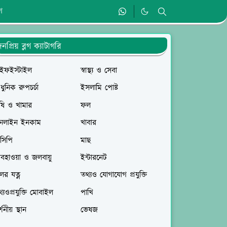
গ
নপ্রিয় ব্লগ ক্যাটাগরি
াইফইস্টাইল
স্বাস্থ্য ও সেবা
ুনিক রুপচর্চা
ইসলামি পোষ্ট
ষি ও খামার
ফল
নলাইন ইনকাম
খাবার
সিপি
মাছ
বহাওয়া ও জলবায়ু
ইন্টারনেট
লের যত্ন
তথ্যও যোগাযোগ প্রযুক্তি
্যওপ্রযুক্তি মোবাইল
পাখি
্শনীয় স্থান
ভেষজ