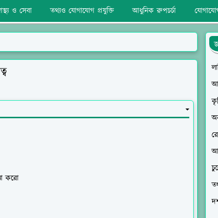
্বাস্থ্য ও সেবা
তথ্যও যোগাযোগ প্রযুক্তি
আধুনিক রুপচর্চা
যোগাযো
জ
ল
্ব
আধ
কৃ
অ
রে
আ
চু
্যা করো
তথ
দর